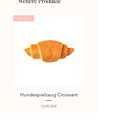
Weitere Produkte
Neuheit
Neuheit
Hundespielzeug Croissant
Hundespielzeug I lo
Preis
12,95 CHF