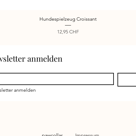
Schnellansicht
Hundespielzeug Croissant
Preis
12,95 CHF
ewsletter anmelden
sletter anmelden
pawcollar
Impressum