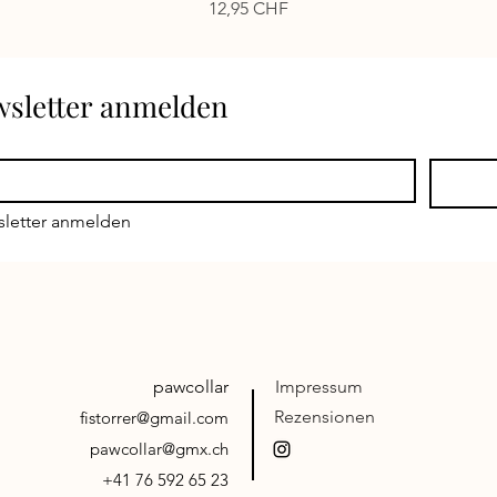
Preis
12,95 CHF
ewsletter anmelden
sletter anmelden
pawcollar
Impressum
Rezensionen
fistorrer@gmail.com
pawcollar@gmx.ch
+41 76 592 65 23