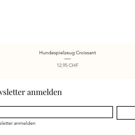
Schnellansicht
Hundespielzeug Croissant
Preis
12,95 CHF
ewsletter anmelden
sletter anmelden