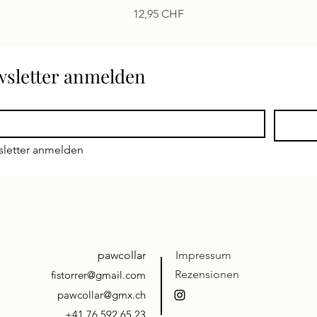
Preis
12,95 CHF
ewsletter anmelden
sletter anmelden
pawcollar
Impressum
Rezensionen
fistorrer@gmail.com
pawcollar@gmx.ch
+41 76 592 65 23