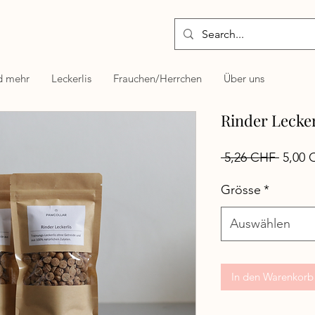
d mehr
Leckerlis
Frauchen/Herrchen
Über uns
Rinder Lecker
Standa
 5,26 CHF 
5,00 
Grösse
*
Auswählen
In den Warenkorb