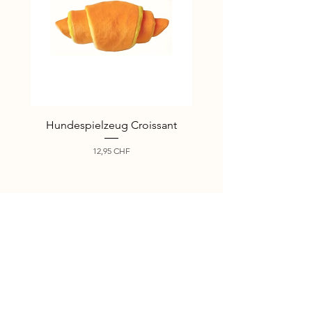
Hundespielzeug Croissant
Hundespielzeug I lo
Preis
12,95 CHF
Jetzt für unseren Newsletter 
anmelden
Email
*
Anmelden