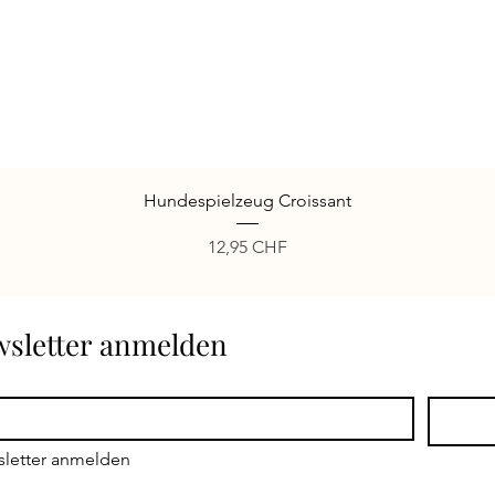
Schnellansicht
Hundespielzeug Croissant
Preis
12,95 CHF
ewsletter anmelden
sletter anmelden