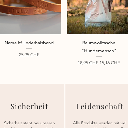
Schnellansicht
Schnellansicht
Name it! Lederhalsband
Baumwolltasche
"Hundemensch"
Preis
25,95 CHF
Standardpreis
Sale-Preis
18,95 CHF
15,16 CHF
Sicherheit
Leidenschaft
Sicherheit steht bei unseren
Alle Produkte werden mit viel