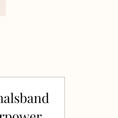
alsband
rpower