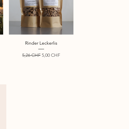
Schnellansicht
Rinder Leckerlis
Standardpreis
Sale-Preis
5,26 CHF
5,00 CHF