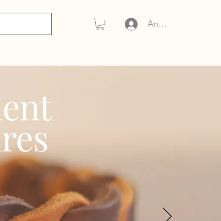
Anmelden
ment
res