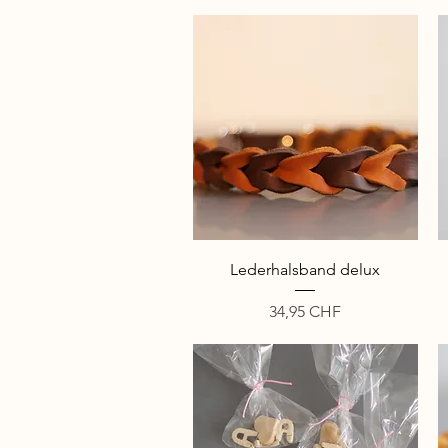
Schnellansicht
Lederhalsband delux
Preis
34,95 CHF