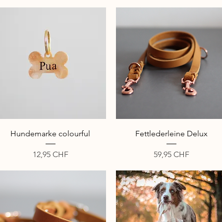
Schnellansicht
Schnellansicht
Hundemarke colourful
Fettlederleine Delux
Preis
Preis
12,95 CHF
59,95 CHF