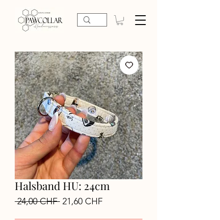
Halsband HU: 24cm
Standardpreis
Sale-
 24,00 CHF 
21,60 CHF
Preis