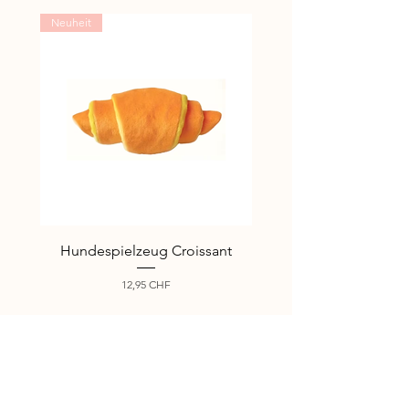
Neuheit
Neuheit
Hundespielzeug Croissant
Hundespielzeug I lo
Preis
12,95 CHF
Jetzt für unseren Newsletter 